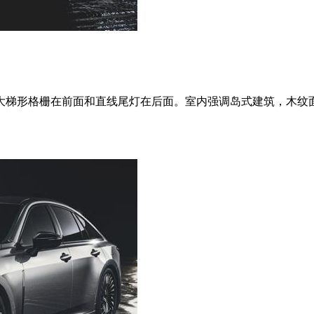
梯形格栅在前面和直线尾灯在后面。室内强调岛式建筑，木纹面