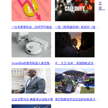
文
章
...
一位专家警告说，比特币可能会下跌50%
一些《暗黑破坏神》粉丝对《使命召唤》的跨界并不满意
SwitchBot的新型机器人真空拖把离机器人梦想中的罗西
不，大卫·拉米，英国脱欧还没有解决
众议员贾马尔·鲍曼承认拉响火警
亲巴勒斯坦学生抗议的目标是大学与以色列的经济联系