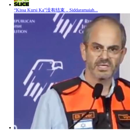
“Kissa Kursi Ka”没有结束，Siddaramaiah...