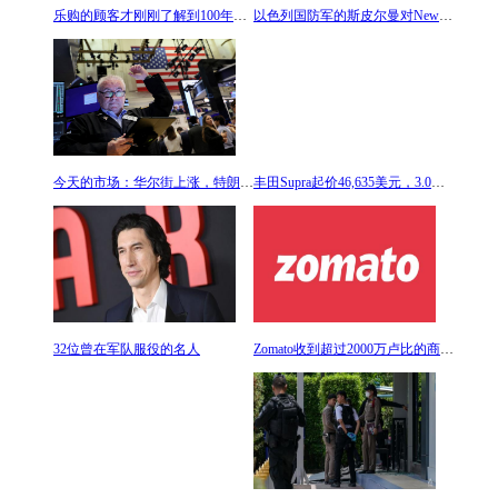
乐购的顾客才刚刚了解到100年前品牌名称背后的真正含
以色列国防军的斯皮尔曼对Newsmax说：加沙边境的入侵
今天的市场：华尔街上涨，特朗普媒体飙升;澳大利亚股
丰田Supra起价46,635美元，3.0高级版采用新的榛子内饰
32位曾在军队服役的名人
Zomato收到超过2000万卢比的商品及服务税要求和罚款令