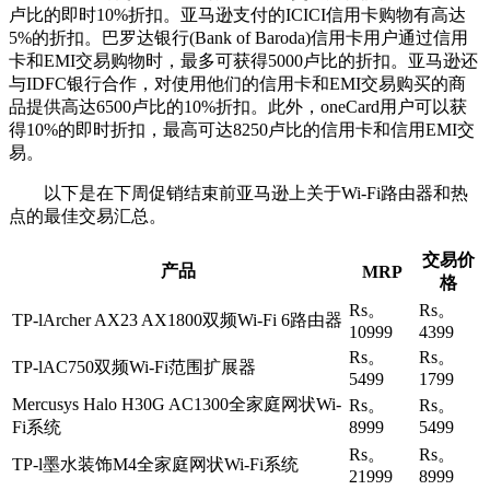
卢比的即时10%折扣。亚马逊支付的ICICI信用卡购物有高达
5%的折扣。巴罗达银行(Bank of Baroda)信用卡用户通过信用
卡和EMI交易购物时，最多可获得5000卢比的折扣。亚马逊还
与IDFC银行合作，对使用他们的信用卡和EMI交易购买的商
品提供高达6500卢比的10%折扣。此外，oneCard用户可以获
得10%的即时折扣，最高可达8250卢比的信用卡和信用EMI交
易。
以下是在下周促销结束前亚马逊上关于Wi-Fi路由器和热
点的最佳交易汇总。
交易价
产品
MRP
格
Rs。
Rs。
TP-lArcher AX23 AX1800双频Wi-Fi 6路由器
10999
4399
Rs。
Rs。
TP-lAC750双频Wi-Fi范围扩展器
5499
1799
Mercusys Halo H30G AC1300全家庭网状Wi-
Rs。
Rs。
Fi系统
8999
5499
Rs。
Rs。
TP-l墨水装饰M4全家庭网状Wi-Fi系统
21999
8999