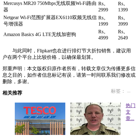
Mercusys MR20 750Mbps无线双频Wi-Fi路由
Rs。
Rs。
器
2999
1399
Netgear Wi-Fi范围扩展器EX6110双频无线信
Rs。
Rs。
号增强器
1999
3999
Rs。
Rs。
Amazon Basics 4G LTE无线加密狗
4999
2649
与此同时，Flipkart也在进行排灯节大折扣销售，建议用
户在两个平台上比较价格，以确保最划算。
郑重声明：本文版权归原作者所有，转载文章仅为传播更多信
息之目的，如作者信息标记有误，请第一时间联系我们修改或
删除，多谢。
标签：
相关推荐
热门
文
章
...