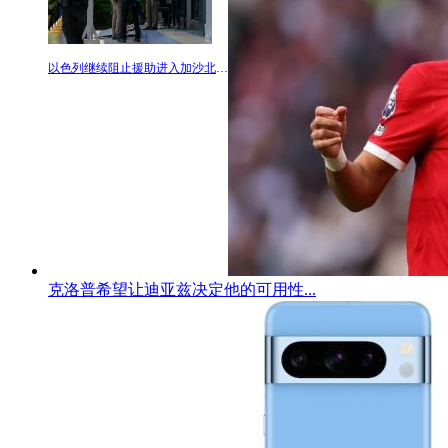
以色列继续阻止援助进入加沙北部;联合国派遣小组前往被摧毁的希法医院
克洛普希望让迪亚兹决定他的可用性...