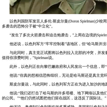
以色列国防军发言人多伦·斯皮尔曼(Doron Spielman
多袭击的恐怖分子被“中立化”。
“发生了多次火箭袭击和迫击炮袭击，”上周在边境的Spielma
他还说，以色列军方“牢牢控制着”该地区，但“哈马斯并没
与此同时，真主党正试图将以色列拉入北部的冲突，并发射了
值得你浪费时间，”Spielman说。
此外，以色列正在向黎巴嫩政府和人民发出一个信息，即“
他说:“你真的想相信恐怖组织，无论是哈马斯还是真主党吗
斯皮尔曼说，与此同时，以色列军方正在为进入加沙的地面
他说:“我们还打击了哈马斯的许多塔楼、地下网络以及他们
的公民。”“他们仍然试图把他们留在战区，这违反了国际法。”
他还说，考虑到以色列面临的多重威胁，美国和以色列之间