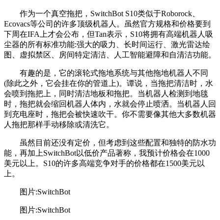
作为一个真空拖把，SwitchBot S10类似于Roborock、
Ecovacs等公司的许多顶级机器人。虽然官方规格和价格要到
下周在IFA上才会公布，但Tan表示，S10将拥有高端机器人吸
尘器的所有标准功能:强大的吸力、长时间运行、激光雷达绘
图、虚拟禁区、房间特定清洁、人工智能避障和自清洁功能。
有趣的是，它的滚轮式拖地系统与其他拖地机器人不同
(除此之外，它会挂在你的管道上)。谭说，当拖把清洁时，水
会喷到拖把上，同时清洁地板和拖把。当机器人检测到地毯
时，拖把就会缩回机器人体内，水就会停止喷洒。当机器人回
到充电座时，拖把会被快速吹干。你不需要像其他大多数机器
人拖把那样手动移除或清洗它。
虽然目前还没有定价，但考虑到这些配置和独特的防水功
能，再加上SwitchBot以低价产品著称，我预计价格会在1000
美元以上。S10的许多高端竞争对手的价格都在1500美元以
上。
图片:SwitchBot
图片:SwitchBot