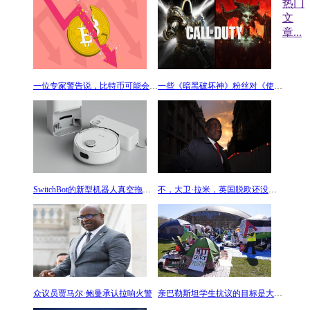
热门
文
章
...
一位专家警告说，比特币可能会下跌50%
一些《暗黑破坏神》粉丝对《使命召唤》的跨界并不满意
SwitchBot的新型机器人真空拖把离机器人梦想中的罗西
不，大卫·拉米，英国脱欧还没有解决
众议员贾马尔·鲍曼承认拉响火警
亲巴勒斯坦学生抗议的目标是大学与以色列的经济联系