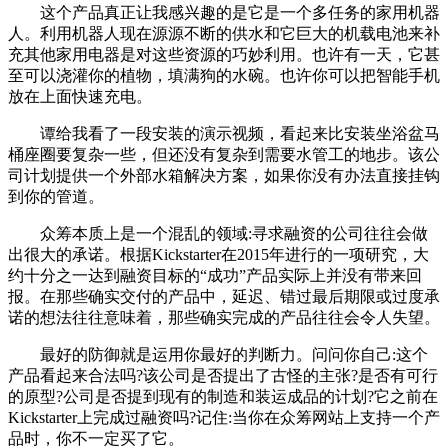
这个产品真正让我感兴趣的是它是一个多任务的家用机器
人。利用机器人现在源源不断的供水和它巨大的机载电池来补
充其他家用电器是对这些资源的巧妙利用。也许有一天，它甚
至可以浇灌你的植物，填满狗的水碗。也许你可以把智能手机
放在上面快速充电。
谭给我看了一段安装的演示视频，看起来比安装坐浴盆马
桶座圈要复杂一些，但还没有复杂到需要水管工的地步。该公
司计划提供一个外部水箱解决方案，如果你没有办法直接挂钩
到你的管道。
众筹本质上是一个混乱的领域:寻求融资的公司往往会做
出很大的承诺。根据Kickstarter在2015年进行的一项研究，大
约十分之一达到融资目标的“成功”产品实际上并没有带来回
报。在那些确实交付的产品中，延迟、错过最后期限或过度承
诺的想法往往意味着，那些确实完成的产品往往会令人失望。
最好的防御就是运用你最好的判断力。问问你自己:这个
产品看起来合法吗?该公司是否提出了古怪的主张?是否有可行
的原型?公司是否提到现有的制造和装运成品的计划?它之前在
Kickstarter上完成过融资吗?记住:当你在众筹网站上支持一个产
品时，你不一定买了它。