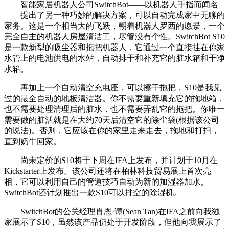
智能家居机器人公司SwitchBot——以机器人手指而闻名
——提出了另一种巧妙的解决方案，可以自动完成家中无聊的
家务。这是一个相当大的飞跃，朝着机器人罗西的愿景，一个
完全自主的机器人房屋清洁工，尽管没有个性。SwitchBot S10
是一款新型的吸尘器和拖把机器人，它通过一个直接挂在你家
水管上的电池供电的水站，自动排干和补充它的脏水箱和干净
水箱。
再加上一个自动清空充电座，可以擦干拖把，S10是我见
过的最全自动的地板清洁器。你不需要重新填充它的拖地箱，
也不需要处理清理后的脏水，也不需要弄乱它的拖把。你唯一
需要做的脏活就是在大约70天后清空它的除尘袋(根据该公司
的说法)。否则，它应该在你的家里走来走去，拖地和打扫，
直到奶牛回家。
尚未定价的S10将于下周在IFA上发布，并计划于10月在
Kickstarter上发布。该公司还将在柏林科技贸易展上首次亮
相，它可以利用自己的管道技巧自动为新的加湿器加水。
SwitchBot还计划推出一款S10可以排空的除湿机。
SwitchBot的公关经理肖恩·谭(Sean Tan)在IFA之前向我独
家展示了S10，虽然该产品仍处于开发阶段，但他向我展示了