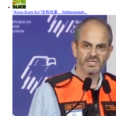
“Kissa Kursi Ka”没有结束，Siddaramaiah...