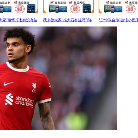
我来教大家“情怀打七有没有挂！详细开挂教程（确实真的有挂)-知乎
我来教大家“推大石有挂吗”(详细开挂教程)-包教包会