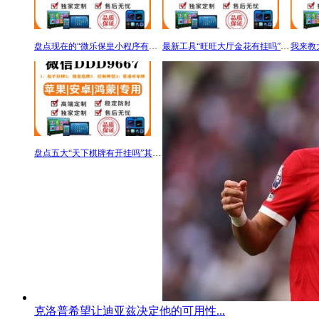
盘点现在的“微乐保皇小程序有挂透视吗”（确实是有）-知乎
最新工具“旺旺大厅金花有挂吗”(详细开挂教程)-知乎
盘点五大“天下棋牌有开挂吗”其实确实有挂
克洛普希望让迪亚兹决定他的可用性...