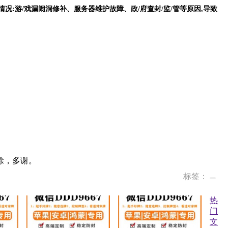
下情况:游/戏漏闹洞修补、服务器维护故障、政/府查封/监/管等原因,导致
除，多谢。
标签：
热
门
文